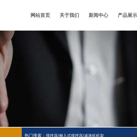
网站首页
关于我们
新闻中心
产品展
热门搜索：
搅拌器/侧入式搅拌器/减速机机架