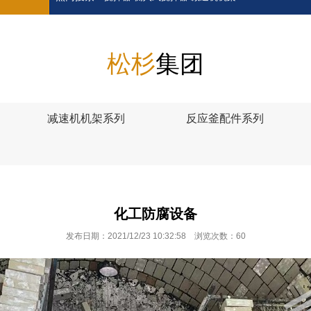
松杉
集团
减速机机架系列
反应釜配件系列
化工防腐设备
发布日期：2021/12/23 10:32:58 浏览次数：
60