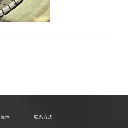
拌展示
联系方式