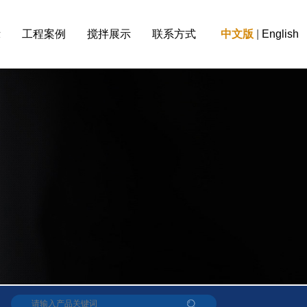
示
工程案例
搅拌展示
联系方式
中文版
|
English