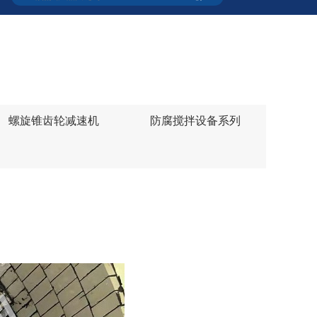
螺旋锥齿轮减速机
防腐搅拌设备系列