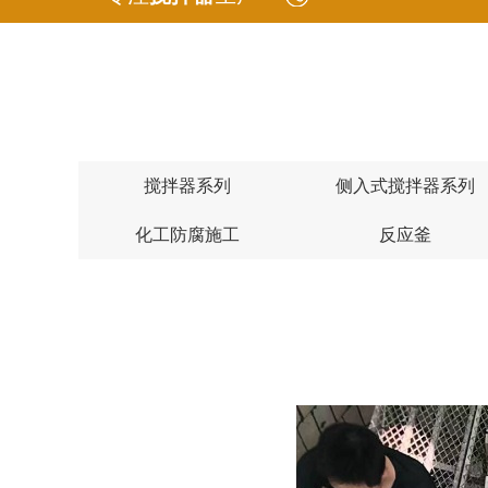
搅拌器系列
侧入式搅拌器系列
化工防腐施工
反应釜