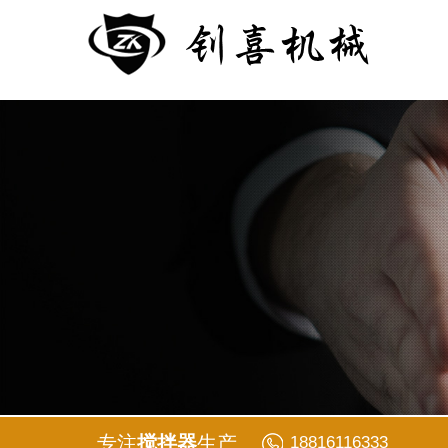
专注
搅拌器
生产
18816116333