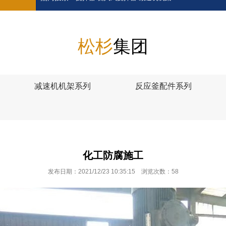
松杉
集团
减速机机架系列
反应釜配件系列
化工防腐施工
发布日期：2021/12/23 10:35:15 浏览次数：
58