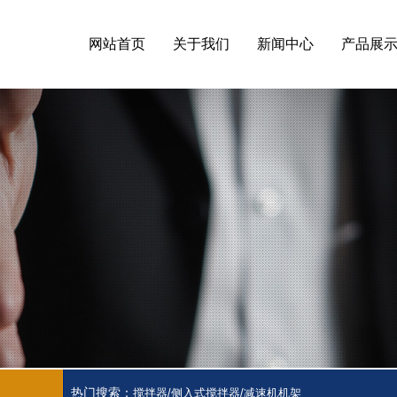
网站首页
关于我们
新闻中心
产品展
热门搜索：
搅拌器/侧入式搅拌器/减速机机架