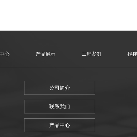
中心
产品展示
工程案例
搅
公司简介
联系我们
产品中心