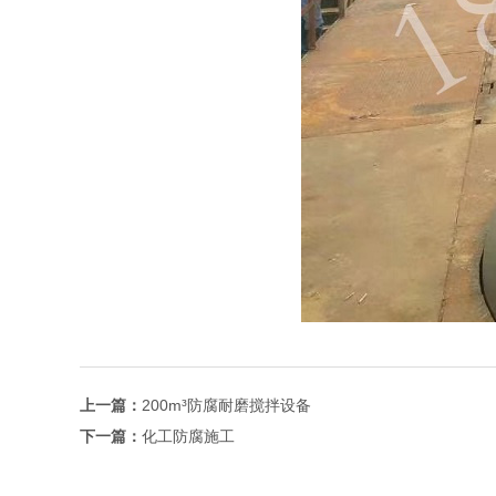
上一篇：
200m³防腐耐磨搅拌设备
下一篇：
化工防腐施工