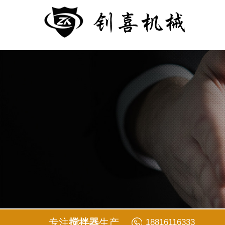
专注
搅拌器
生产
18816116333