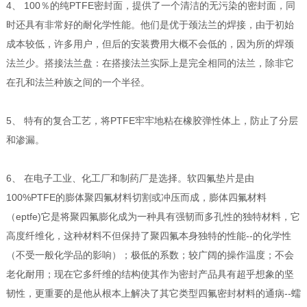
4、 100％的纯PTFE密封面，提供了一个清洁的无污染的密封面，同
时还具有非常好的耐化学性能。他们是优于颈法兰的焊接，由于初始
成本较低，许多用户，但后的安装费用大概不会低的，因为所的焊颈
法兰少。搭接法兰盘：在搭接法兰实际上是完全相同的法兰，除非它
在孔和法兰种族之间的一个半径。
5、 特有的复合工艺，将PTFE牢牢地粘在橡胶弹性体上，防止了分层
和渗漏。
6、 在电子工业、化工厂和制药厂是选择。软四氟垫片是由
100%PTFE的膨体聚四氟材料切割或冲压而成，膨体四氟材料
（eptfe)它是将聚四氟膨化成为一种具有强韧而多孔性的独特材料，它
高度纤维化，这种材料不但保持了聚四氟本身独特的性能--的化学性
（不受一般化学品的影响）；极低的系数；较广阔的操作温度；不会
老化耐用；现在它多纤维的结构使其作为密封产品具有超乎想象的坚
韧性，更重要的是他从根本上解决了其它类型四氟密封材料的通病--蠕