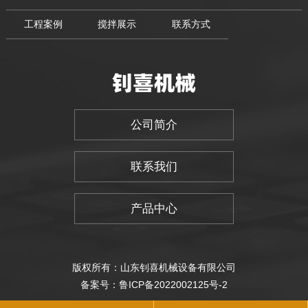
工程案例
搅拌展示
联系方式
公司简介
联系我们
产品中心
版权所有：山东钊喜机械设备有限公司
备案号：
鲁ICP备2022002125号-2