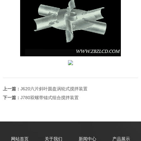
上一篇：
J620六片斜叶圆盘涡轮式搅拌装置
下一篇：
J780双螺带锚式组合搅拌装置
网站首页
关于我们
新闻中心
产品展示