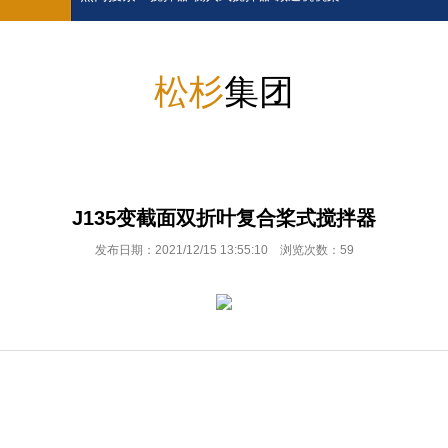
松杉
集团
J135变截面双折叶复合桨式搅拌器
发布日期：2021/12/15 13:55:10 浏览次数：
59