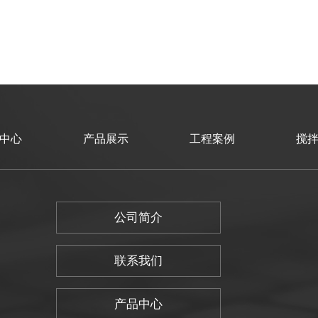
中心
产品展示
工程案例
搅
公司简介
联系我们
产品中心