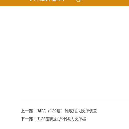
上一篇：
J425（120度）锥底框式搅拌装置
下一篇：
J130变截面折叶桨式搅拌器